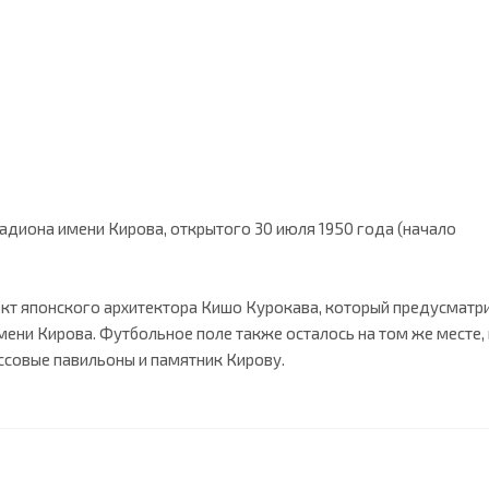
тадиона имени Кирова, открытого 30 июля 1950 года (начало
ект японского архитектора Кишо Курокава, который предусматр
ени Кирова. Футбольное поле также осталось на том же месте, и
ассовые павильоны и памятник Кирову.