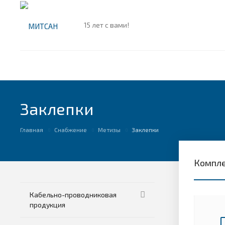
15 лет с вами!
Заклепки
Главная
Снабжение
Метизы
Заклепки
Компле
Кабельно-проводниковая
продукция