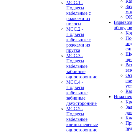
Ка
МСС.1 -
За
Подвесы
мо
кабельные с
О
рожками из
Взрывоз
полосы
оборудо
МСС.2 -
Ко
Подвесы
По
кабельные с
ин
рожками из
си
прутка
Шк
МСС.3 -
щи
Подвесы
Ра
кабельные
за
забивные
Ос
односторонние
св
МСС.4 -
ус
Подвесы
Ка
кабельные
Инженер
забивные
Кр
двухсторонние
За
МСС.5 -
дл
Подвесы
Кл
кабельные
Пр
клино-щелевые
ре
односторонние