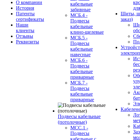
О компании
кр
кабельные
История
дл
забивные
Патенты
Щиты, ш
МСБ.4 -
сертификаты
заказ)
Подвесы
Наши
Щи
кабельные
клиенты
об
клино-щелевые
Отзывы
Сб
МСБ.5 -
Реквизиты
По
Подвесы
Устройст
кабельные
электро
навесные
Ис
МСБ.6 -
бе
Подвесы
ре
кабельные
Об
приварные
ул
МСБ.7 -
эл
Подвесы
Ак
кабельные
ба
приварные
Эл
Кабелен
Ло
Подвесы кабельные
ме
(потолочные)
Ка
МСС.1 -
За
Подвесы
мо
кабельные с