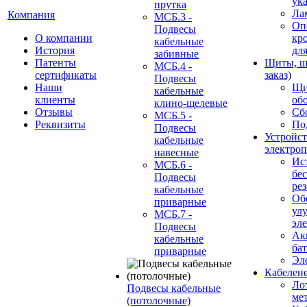
ук
прутка
Ла
Компания
МСБ.3 -
Оп
Подвесы
О компании
кр
кабельные
История
дл
забивные
Патенты
Щиты, ш
МСБ.4 -
сертификаты
заказ)
Подвесы
Наши
Щи
кабельные
клиенты
об
клино-щелевые
Отзывы
Сб
МСБ.5 -
Реквизиты
По
Подвесы
Устройст
кабельные
электро
навесные
Ис
МСБ.6 -
бе
Подвесы
ре
кабельные
Об
приварные
ул
МСБ.7 -
эл
Подвесы
Ак
кабельные
ба
приварные
Эл
Кабелен
Ло
Подвесы кабельные
ме
(потолочные)