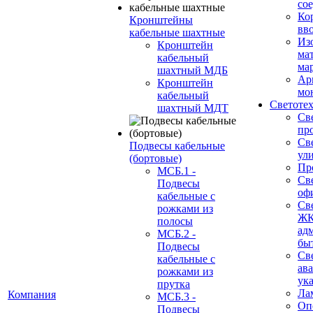
со
Ко
Кронштейны
вв
кабельные шахтные
Из
Кронштейн
ма
кабельный
ма
шахтный МДБ
Ар
Кронштейн
мо
кабельный
Светоте
шахтный МДТ
Св
пр
Св
Подвесы кабельные
ул
(бортовые)
Пр
МСБ.1 -
Св
Подвесы
оф
кабельные с
Св
рожками из
ЖК
полосы
ад
МСБ.2 -
бы
Подвесы
Св
кабельные с
ав
рожками из
ук
прутка
Ла
Компания
МСБ.3 -
Оп
Подвесы