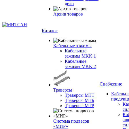
дело
Архив товаров
Каталог
Кабельные зажимы
Кабельные
зажимы MKK.1
Кабельные
зажимы MKK.2
Снабжение
Траверсы
Кабельн
Траверсы МТТ
продукц
Траверсы МТБ
Ка
Траверсы МТР
си
Ка
ал
Система подвесов
си
«МИР»