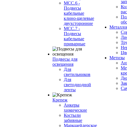
за
МСС.6 -
Ко
Подвесы
ра
кабельные
По
клино-щелевые
об
двухсторонние
Металло
МСС.7 -
Со
Подвесы
Ли
кабельные
Тр
приварные
Не
Цв
Метизы
Подвесы для
Ан
освещения
Ме
Для
кр
светильников
Дю
Для
За
светодиодной
Са
ленты
Крепеж
Анкеры
химические
Костыли
забивные
Маркшейдерское