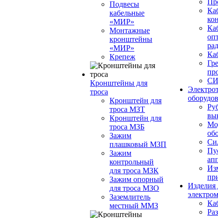
Пр
Подвесы
Ка
кабельные
ко
«МИР»
Каб
Монтажные
опт
кронштейны
ра
«МИР»
Ка
Крепеж
Гр
пр
С
Кронштейны для
Электро
троса
оборудо
Кронштейн для
Ру
троса МЗТ
вы
Кронштейн для
Мо
троса МЗБ
об
Зажим
Си
плашковый MЗП
Пу
Зажим
ап
контрольный
Из
для троса МЗК
пр
Зажим опорный
Изделия 
для троса МЗО
электро
Заземлитель
Ка
местный ММЗ
Ра