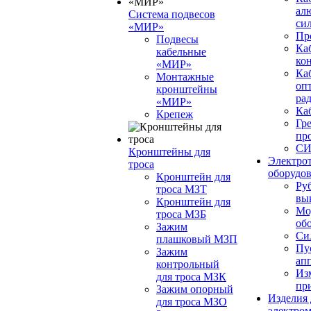
ал
Система подвесов
си
«МИР»
Пр
Подвесы
Ка
кабельные
ко
«МИР»
Каб
Монтажные
опт
кронштейны
ра
«МИР»
Ка
Крепеж
Гр
пр
С
Кронштейны для
Электро
троса
оборудо
Кронштейн для
Ру
троса МЗТ
вы
Кронштейн для
Мо
троса МЗБ
об
Зажим
Си
плашковый MЗП
Пу
Зажим
ап
контрольный
Из
для троса МЗК
пр
Зажим опорный
Изделия 
для троса МЗО
электро