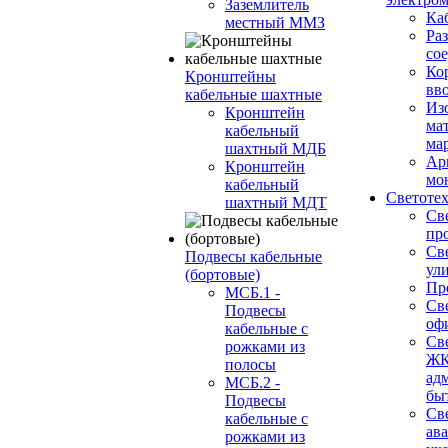
Заземлитель
Ка
местный ММЗ
Ра
со
Ко
Кронштейны
вв
кабельные шахтные
Из
Кронштейн
ма
кабельный
ма
шахтный МДБ
Ар
Кронштейн
мо
кабельный
Светоте
шахтный МДТ
Св
пр
Св
Подвесы кабельные
ул
(бортовые)
Пр
МСБ.1 -
Св
Подвесы
оф
кабельные с
Св
рожками из
ЖК
полосы
ад
МСБ.2 -
бы
Подвесы
Св
кабельные с
ав
рожками из