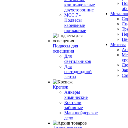
По
клино-щелевые
об
двухсторонние
Металло
МСС.7 -
Со
Подвесы
Ли
кабельные
Тр
приварные
Не
Цв
Метизы
Подвесы для
Ан
освещения
Ме
Для
кр
светильников
Дю
Для
За
светодиодной
Са
ленты
Крепеж
Анкеры
химические
Костыли
забивные
Маркшейдерское
дело