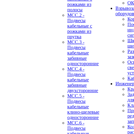
О
рожками из
Взрывоз
полосы
оборудо
МСС.2 -
Ко
Подвесы
По
кабельные с
ин
рожками из
си
прутка
Шк
МСС.3 -
щи
Подвесы
Ра
кабельные
за
забивные
Ос
односторонние
св
МСС.4 -
ус
Подвесы
Ка
кабельные
Инженер
забивные
Кр
двухсторонние
За
МСС.5 -
дл
Подвесы
Кл
кабельные
Пр
клино-щелевые
ре
односторонние
за
МСС.6 -
Ко
Подвесы
ра
кабельные