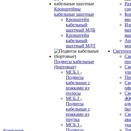
Ра
Кронштейны
со
кабельные шахтные
Ко
Кронштейн
вв
кабельный
Из
шахтный МДБ
ма
Кронштейн
ма
кабельный
Ар
шахтный МДТ
мо
Светоте
Св
Подвесы кабельные
пр
(бортовые)
Св
МСБ.1 -
ул
Подвесы
Пр
кабельные с
Св
рожками из
оф
полосы
Св
МСБ.2 -
ЖК
Подвесы
ад
кабельные с
бы
рожками из
Св
прутка
ав
МСБ.3 -
ук
Подвесы
Ла
Компания