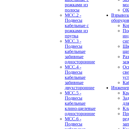
рожками из
мо
полосы
О
МСС.2 -
Взрывоз
Подвесы
оборудо
кабельные с
Ко
рожками из
По
прутка
ин
МСС.3 -
си
Подвесы
Шк
кабельные
щи
забивные
Ра
односторонние
за
МСС.4 -
Ос
Подвесы
св
кабельные
ус
забивные
Ка
двухсторонние
Инженер
МСС.5 -
Кр
Подвесы
За
кабельные
дл
клино-щелевые
Кл
односторонние
Пр
МСС.6 -
ре
Подвесы
за