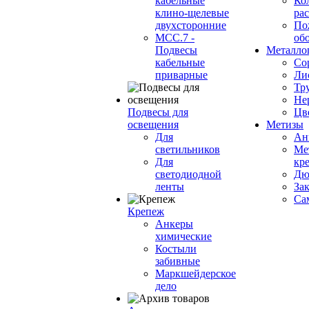
кабельные
Ко
клино-щелевые
ра
двухсторонние
По
МСС.7 -
об
Подвесы
Металло
кабельные
Со
приварные
Ли
Тр
Не
Подвесы для
Цв
освещения
Метизы
Для
Ан
светильников
Ме
Для
кр
светодиодной
Дю
ленты
За
Са
Крепеж
Анкеры
химические
Костыли
забивные
Маркшейдерское
дело