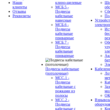
Наши
клино-щелевые
Щи
клиенты
МСБ.5 -
об
Отзывы
Подвесы
Сб
Реквизиты
кабельные
По
навесные
Устройст
МСБ.6 -
электро
Подвесы
Ис
кабельные
бе
приварные
ре
МСБ.7 -
Об
Подвесы
ул
кабельные
эл
приварные
Ак
ба
Эл
Подвесы кабельные
Кабелен
(потолочные)
Ло
МСС.1 -
ме
Подвесы
Ка
кабельные с
За
рожками из
мо
полосы
О
МСС.2 -
Взрывоз
Подвесы
оборудо
кабельные с
Ко