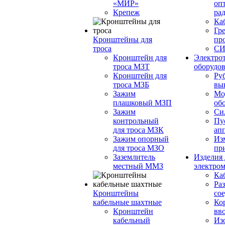
«МИР»
опт
Крепеж
ра
Ка
Гр
Кронштейны для
пр
троса
С
Кронштейн для
Электро
троса МЗТ
оборудо
Кронштейн для
Ру
троса МЗБ
вы
Зажим
Мо
плашковый MЗП
об
Зажим
Си
контрольный
Пу
для троса МЗК
ап
Зажим опорный
Из
для троса МЗО
пр
Заземлитель
Изделия 
местный ММЗ
электро
Ка
Ра
Кронштейны
со
кабельные шахтные
Ко
Кронштейн
вв
кабельный
Из