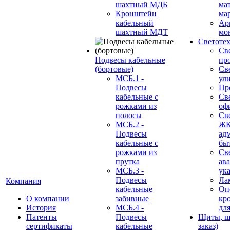
шахтный МДБ
ма
Кронштейн
ма
кабельный
Ар
шахтный МДТ
мо
Светоте
Св
Подвесы кабельные
пр
(бортовые)
Св
МСБ.1 -
ул
Подвесы
Пр
кабельные с
Св
рожками из
оф
полосы
Св
МСБ.2 -
ЖК
Подвесы
ад
кабельные с
бы
рожками из
Св
прутка
ав
МСБ.3 -
ук
Подвесы
Ла
Компания
кабельные
Оп
О компании
забивные
кр
История
МСБ.4 -
дл
Патенты
Подвесы
Щиты, ш
сертификаты
кабельные
заказ)