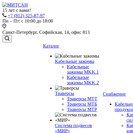
15 лет с вами!
+7 (812) 325-87-97
Пн – Пт: с 10:00 до 18:00
Санкт-Петербург, Софийская, 14, офис 813
Каталог
Кабельные зажимы
Кабельные
зажимы MKK.1
Кабельные
зажимы MKK.2
Траверсы
Снабжение
Траверсы МТТ
Траверсы МТБ
Кабельн
Траверсы МТР
продукц
Ка
си
Система подвесов
Ка
«МИР»
ал