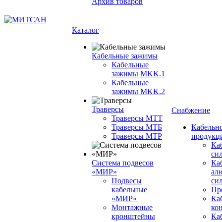
Архив товаров
Каталог
Кабельные зажимы
Кабельные
зажимы MKK.1
Кабельные
зажимы MKK.2
Траверсы
Снабжение
Траверсы МТТ
Траверсы МТБ
Кабельн
Траверсы МТР
продукц
Ка
си
Система подвесов
Ка
«МИР»
ал
Подвесы
си
кабельные
Пр
«МИР»
Ка
Монтажные
ко
кронштейны
Каб