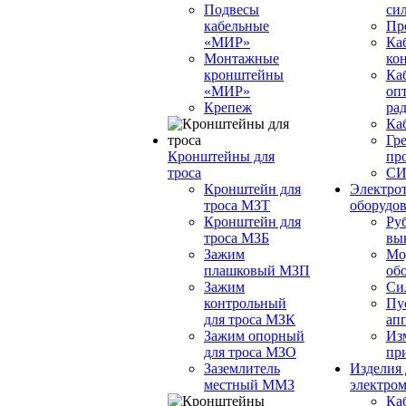
Подвесы
си
кабельные
Пр
«МИР»
Ка
Монтажные
ко
кронштейны
Каб
«МИР»
опт
Крепеж
ра
Ка
Гр
Кронштейны для
пр
троса
С
Кронштейн для
Электро
троса МЗТ
оборудо
Кронштейн для
Ру
троса МЗБ
вы
Зажим
Мо
плашковый MЗП
об
Зажим
Си
контрольный
Пу
для троса МЗК
ап
Зажим опорный
Из
для троса МЗО
пр
Заземлитель
Изделия 
местный ММЗ
электро
Ка