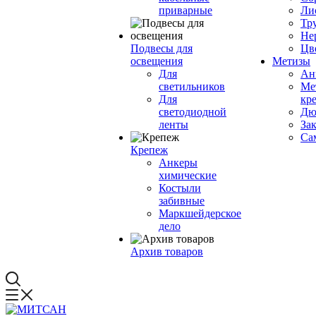
приварные
Ли
Тр
Не
Подвесы для
Цв
освещения
Метизы
Для
Ан
светильников
Ме
Для
кр
светодиодной
Дю
ленты
За
Са
Крепеж
Анкеры
химические
Костыли
забивные
Маркшейдерское
дело
Архив товаров