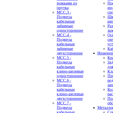
рожками из
По
прутка
ин
МСС.3 -
си
Подвесы
Шк
кабельные
щи
забивные
Ра
односторонние
за
МСС.4 -
Ос
Подвесы
св
кабельные
ус
забивные
Ка
двухсторонние
Инженер
МСС.5 -
Кр
Подвесы
За
кабельные
дл
клино-щелевые
Кл
односторонние
Пр
МСС.6 -
ре
Подвесы
за
кабельные
Ко
клино-щелевые
ра
двухсторонние
По
МСС.7 -
об
Подвесы
Металло
кабельные
Со