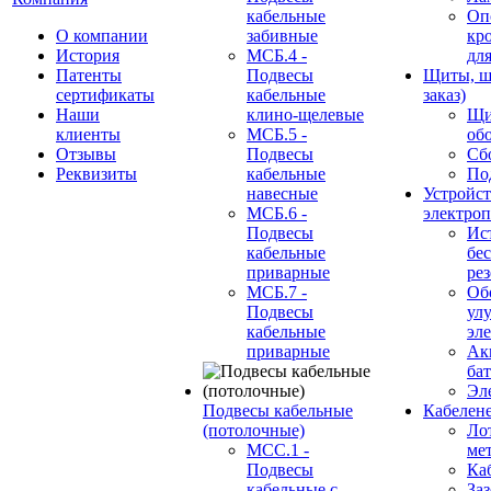
кабельные
Оп
О компании
забивные
кр
История
МСБ.4 -
дл
Патенты
Подвесы
Щиты, ш
сертификаты
кабельные
заказ)
Наши
клино-щелевые
Щи
клиенты
МСБ.5 -
об
Отзывы
Подвесы
Сб
Реквизиты
кабельные
По
навесные
Устройст
МСБ.6 -
электро
Подвесы
Ис
кабельные
бе
приварные
ре
МСБ.7 -
Об
Подвесы
ул
кабельные
эл
приварные
Ак
ба
Эл
Подвесы кабельные
Кабелен
(потолочные)
Ло
МСС.1 -
ме
Подвесы
Ка
кабельные с
За